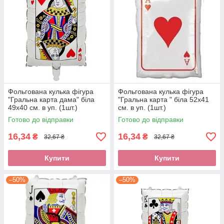
Фольгована кулька фігура
Фольгована кулька фігура
"Гральна карта дама" біла
"Гральна карта " біла 52х41
49х40 см. в уп. (1шт.)
см. в уп. (1шт.)
Готово до відправки
Готово до відправки
16,34
16,34
₴
₴
32,67 ₴
32,67 ₴
Купити
Купити
–50%
–50%