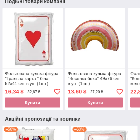
Подібні товари компанії
Фольгована кулька фігура
Фольгована кулька фігура
Фоль
"Гральна карта " біла
"Веселка бохо" 49х76 см.
"Кон
52х41 см. в уп. (1шт.)
в уп. (1шт.)
коль
(1шт
16,34
13,60
22,
₴
₴
32,67 ₴
27,20 ₴
Купити
Купити
Акційні пропозиції та новинки
–50%
–50%