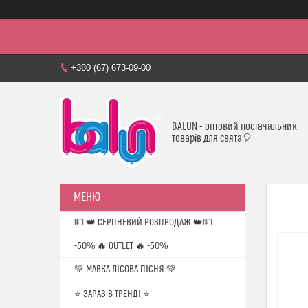
+380 (67) 673-09-00
BALUN - оптовий постачальник
товарів для свята🎈
💵 👑 СЕРПНЕВИЙ РОЗПРОДАЖ 👑💵
-50% 🔥 OUTLET 🔥 -50%
💚 МАВКА ЛІСОВА ПІСНЯ 💚
⭐️ ЗАРАЗ В ТРЕНДІ ⭐️