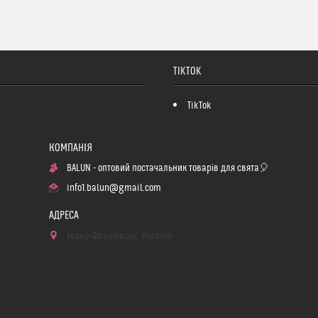
TIKTOK
TikTok
BALUN - оптовий постачальник товарів для свята🎈
info1.balun@gmail.com
Івано-Франківськ, Україна