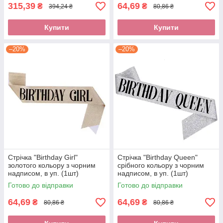
315,39
64,69
₴
₴
394,24 ₴
80,86 ₴
Купити
Купити
–20%
–20%
Стрічка "Birthday Girl"
Стрічка "Birthday Queen"
золотого кольору з чорним
срібного кольору з чорним
надписом, в уп. (1шт)
надписом, в уп. (1шт)
Готово до відправки
Готово до відправки
64,69
64,69
₴
₴
80,86 ₴
80,86 ₴