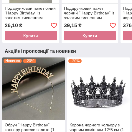
Подарунковий пакет білий
Подарунковий пакет
Пода
"Happy Birthday" із
чорний "Happy Birthday" із
"Hap
золотим тисненням
золотим тисненням
чорн
(24х20х9см) 1шт.
(24х20х9см) 1шт.
(26х
26,10
39,15
376
₴
₴
Купити
Купити
Акційні пропозиції та новинки
Новинка
–20%
–20%
Обруч "Happy Birthday"
Корона чорного кольору з
кольору рожеве золото (1
чорним камінням 12*5 см (1