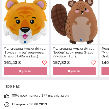
Фольгована кулька фігура
Фольгована кулька фігура
Фоль
"Голова тигра" оранжева
"Бобер" коричнева Grabo
"Мил
Grabo 61х65см (1шт.)
77х66см (1шт).
Grab
161,43
157,82
140
₴
₴
Купити
Купити
Про нас
99% позитивних з 177 відгуків за рік
Працює з 30.08.2019