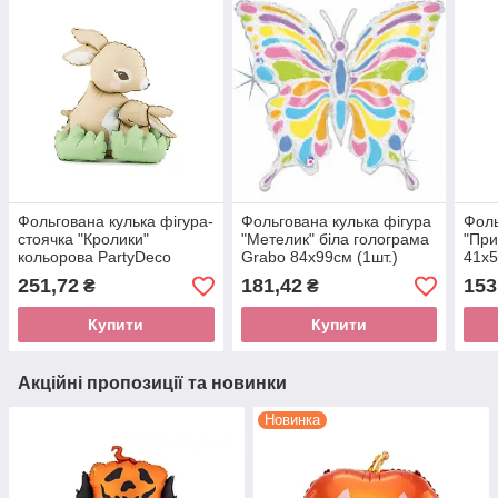
Фольгована кулька фігура-
Фольгована кулька фігура
Фоль
стоячка "Кролики"
"Метелик" біла голограма
"При
кольорова PartyDeco
Grabo 84х99см (1шт.)
41x5
51х60 см.(1шт.)
251,72
181,42
153
₴
₴
Купити
Купити
Акційні пропозиції та новинки
Новинка