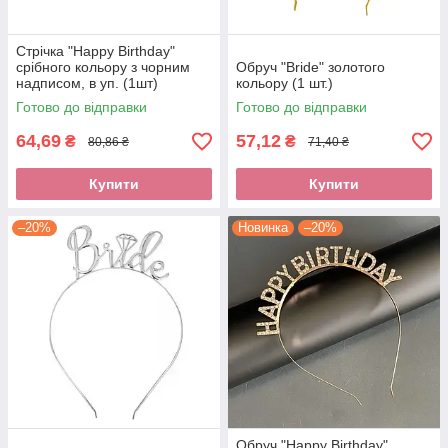
Стрічка "Happy Birthday"
срібного кольору з чорним
Обруч "Bride" золотого
надписом, в уп. (1шт)
кольору (1 шт.)
Готово до відправки
Готово до відправки
64,69
57,12
₴
₴
80,86 ₴
71,40 ₴
Купити
Купити
–20%
Новинка
–20%
Обруч "Happy Birthday"