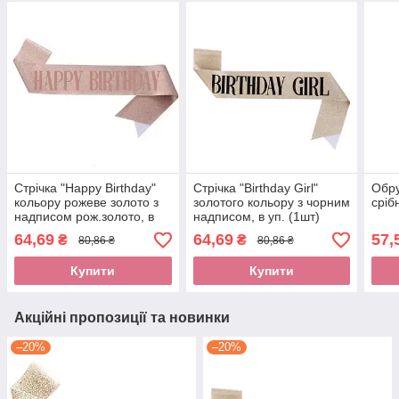
Стрічка "Happy Birthday"
Стрічка "Birthday Girl"
Обру
кольору рожеве золото з
золотого кольору з чорним
сріб
надписом рож.золото, в
надписом, в уп. (1шт)
уп. (1шт)
64,69
64,69
57,
₴
₴
80,86 ₴
80,86 ₴
Купити
Купити
Акційні пропозиції та новинки
–20%
–20%