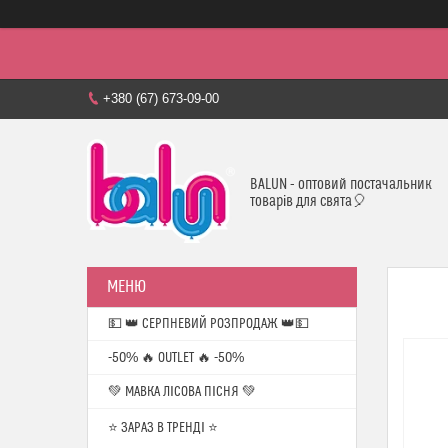
+380 (67) 673-09-00
BALUN - оптовий постачальник
товарів для свята🎈
💵 👑 СЕРПНЕВИЙ РОЗПРОДАЖ 👑💵
-50% 🔥 OUTLET 🔥 -50%
💚 МАВКА ЛІСОВА ПІСНЯ 💚
⭐️ ЗАРАЗ В ТРЕНДІ ⭐️