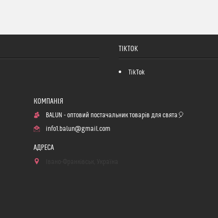
TIKTOK
TikTok
BALUN - оптовий постачальник товарів для свята🎈
info1.balun@gmail.com
Івано-Франківськ, Україна