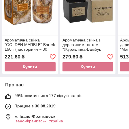
Ароматична свічка
Ароматична свічка з
Аром
"GOLDEN MARBLE" Bartek
дерев'яним гнотом
дере
150 г (час горіння ~ 30
"Журавлина-Бамбук"
"Mar
годин) 1 шт.
Bispol 170 г (час горіння ~
(час
221,60
279,60
513
₴
₴
30 годин) 1 шт.
шт.
Купити
Купити
Про нас
99% позитивних з 177 відгуків за рік
Працює з 30.08.2019
м. Івано-Франківськ
Івано-Франківськ, Україна