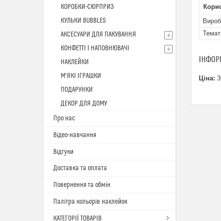
КОРОБКИ-СЮРПРИЗ
Кори
КУЛЬКИ BUBBLES
Вироб
Темат
АКСЕСУАРИ ДЛЯ ПАКУВАННЯ
КОНФЕТТІ І НАПОВНЮВАЧІ
ІНФОР
НАКЛЕЙКИ
М'ЯКІ ІГРАШКИ
Ціна:
3
ПОДАРУНКИ
ДЕКОР ДЛЯ ДОМУ
Про нас
Відео-навчання
Відгуки
Доставка та оплата
Повернення та обмін
Палітра кольорів наклейок
КАТЕГОРІЇ ТОВАРІВ