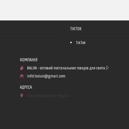
TIKTOK
TikTok
BALUN - оптовий постачальник товарів для свята🎈
info1.balun@gmail.com
Івано-Франківськ, Україна