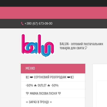
+380 (67) 673-09-00
BALUN - оптовий постачальник
товарів для свята🎈
💵 👑 СЕРПНЕВИЙ РОЗПРОДАЖ 👑💵
-50% 🔥 OUTLET 🔥 -50%
💚 МАВКА ЛІСОВА ПІСНЯ 💚
⭐️ ЗАРАЗ В ТРЕНДІ ⭐️