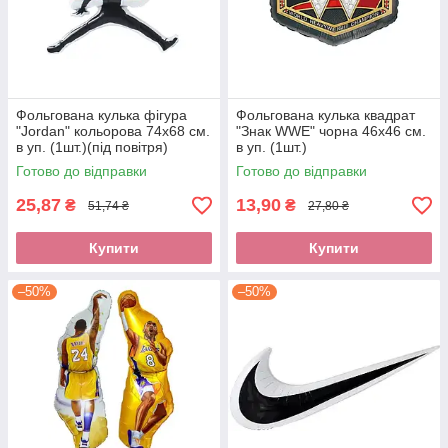
Фольгована кулька фігура
Фольгована кулька квадрат
"Jordan" кольорова 74х68 см.
"Знак WWE" чорна 46х46 см.
в уп. (1шт.)(під повітря)
в уп. (1шт.)
Готово до відправки
Готово до відправки
25,87
13,90
₴
₴
51,74 ₴
27,80 ₴
Купити
Купити
–50%
–50%