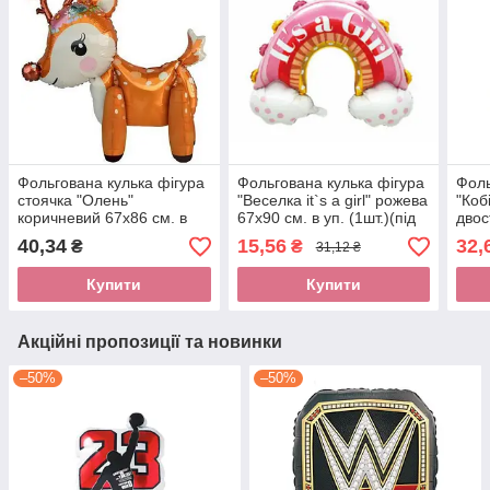
Фольгована кулька фігура
Фольгована кулька фігура
Фоль
стоячка "Олень"
"Веселка it`s a girl" рожева
"Коб
коричневий 67х86 см. в
67х90 см. в уп. (1шт.)(під
двос
уп. (1шт.)
повітря)
уп.(
40,34
15,56
32,
₴
₴
31,12 ₴
Купити
Купити
Акційні пропозиції та новинки
–50%
–50%