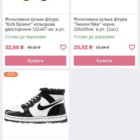
Фольгована кулька фігура
Фольгована кулька фігура
"Кобі Браянт" кольорова
"Значок Nike" чорна
двостороння 111х47 см. в уп.
116х50см. в уп. (1шт.)
(1шт.)
Готово до відправки
Готово до відправки
32,66
25,92
₴
₴
65,32 ₴
51,84 ₴
Купити
Купити
–50%