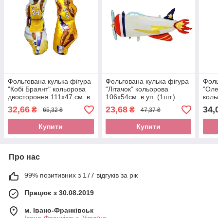
Фольгована кулька фігура
Фольгована кулька фігура
Фоль
"Кобі Браянт" кольорова
"Літачок" кольорова
"Оле
двостороння 111х47 см. в
106х54см. в уп. (1шт.)
коль
уп.(1шт.)
(1шт
32,66
23,68
34,
₴
₴
65,32 ₴
47,37 ₴
Купити
Купити
Про нас
99% позитивних з 177 відгуків за рік
Працює з 30.08.2019
м. Івано-Франківськ