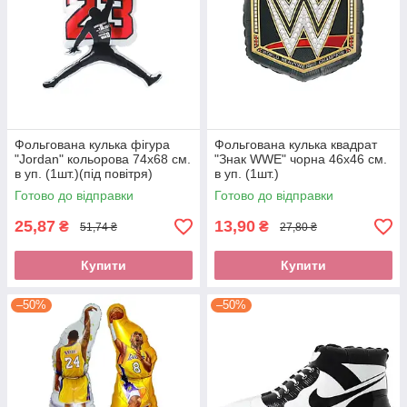
Фольгована кулька фігура
Фольгована кулька квадрат
"Jordan" кольорова 74х68 см.
"Знак WWE" чорна 46х46 см.
в уп. (1шт.)(під повітря)
в уп. (1шт.)
Готово до відправки
Готово до відправки
25,87
13,90
₴
₴
51,74 ₴
27,80 ₴
Купити
Купити
–50%
–50%