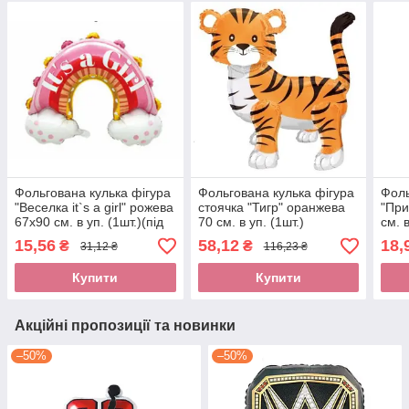
Фольгована кулька фігура
Фольгована кулька фігура
Фоль
"Веселка it`s a girl" рожева
стоячка "Тигр" оранжева
"При
67х90 см. в уп. (1шт.)(під
70 см. в уп. (1шт.)
см. в
повітря)
15,56
58,12
18,
₴
₴
31,12 ₴
116,23 ₴
Купити
Купити
Акційні пропозиції та новинки
–50%
–50%