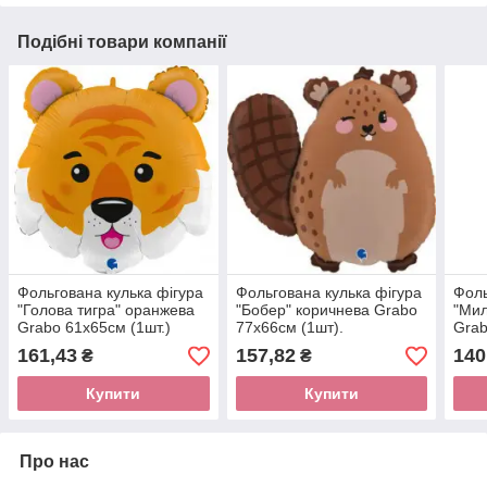
Подібні товари компанії
Фольгована кулька фігура
Фольгована кулька фігура
Фоль
"Голова тигра" оранжева
"Бобер" коричнева Grabo
"Мил
Grabo 61х65см (1шт.)
77х66см (1шт).
Grab
161,43
157,82
140
₴
₴
Купити
Купити
Про нас