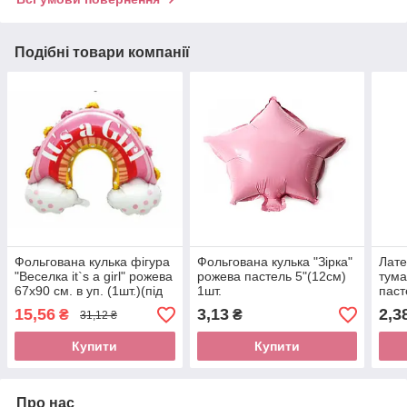
Подібні товари компанії
Фольгована кулька фігура
Фольгована кулька "Зірка"
Лате
"Веселка it`s a girl" рожева
рожева пастель 5"(12см)
тума
67х90 см. в уп. (1шт.)(під
1шт.
паст
повітря)
15,56
3,13
2,3
₴
₴
31,12 ₴
Купити
Купити
Про нас