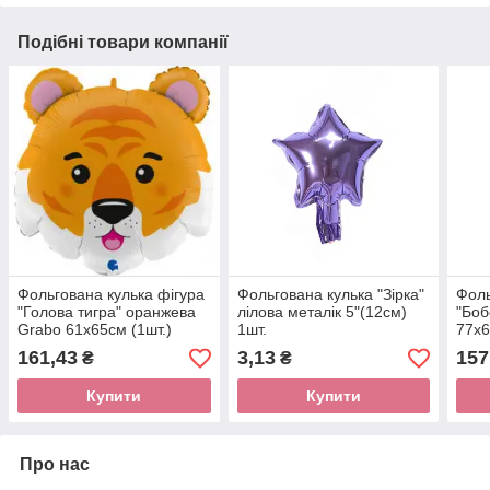
Подібні товари компанії
Фольгована кулька фігура
Фольгована кулька "Зірка"
Фоль
"Голова тигра" оранжева
лілова металік 5"(12см)
"Боб
Grabo 61х65см (1шт.)
1шт.
77х6
161,43
3,13
157
₴
₴
Купити
Купити
Про нас