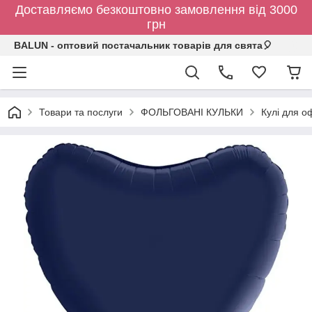
Доставляємо безкоштовно замовлення від 3000
грн
BALUN - оптовий постачальник товарів для свята🎈
Товари та послуги
ФОЛЬГОВАНІ КУЛЬКИ
Кулі для о