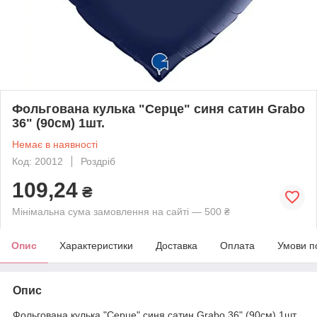
Фольгована кулька "Серце" синя сатин Grabo
36" (90см) 1шт.
Немає в наявності
Код: 20012
Роздріб
109,24
₴
Мінімальна сума замовлення на сайті — 500 ₴
Опис
Характеристики
Доставка
Оплата
Умови п
Опис
Фольгована кулька "Серце" синя сатин Grabo 36" (90см) 1шт.