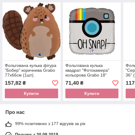
Фольгована кулька фігура
Фольгована кулька
Фоль
"Бобер" коричнева Grabo
квадрат "Фотокамера"
"Сер
77х66см (1шт).
кольорова Grabo 18"
36" 
(45см) 1шт.
157,82
71,40
117
₴
₴
Купити
Купити
Про нас
99% позитивних з 177 відгуків за рік
Працює з 30.08.2019