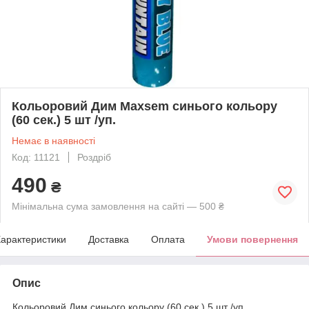
Кольоровий Дим Maxsem синього кольору
(60 сек.) 5 шт /уп.
Немає в наявності
Код: 11121
Роздріб
490
₴
Мінімальна сума замовлення на сайті — 500 ₴
арактеристики
Доставка
Оплата
Умови повернення
Опис
Кольоровий Дим синього кольору (60 сек.) 5 шт /уп.