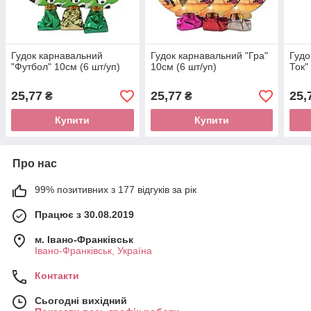
Гудок карнавальний
Гудок карнавальний "Гра"
Гудо
"Футбол" 10см (6 шт/уп)
10см (6 шт/уп)
Ток"
25,77
25,77
25,
₴
₴
Купити
Купити
Про нас
99% позитивних з 177 відгуків за рік
Працює з 30.08.2019
м. Івано-Франківськ
Івано-Франківськ, Україна
Контакти
Сьогодні вихідний