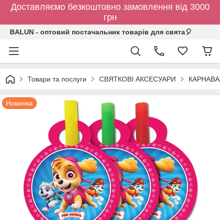
Доставляємо безкоштовно замовлення від 3000
грн
BALUN - оптовий постачальник товарів для свята🎈
Товари та послуги
СВЯТКОВІ АКСЕСУАРИ
КАРНАВА
Новинка