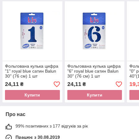
Фольгована кулька цифра
Фольгована кулька цифра
Фоль
"1" royal blue сатин Balun
"6" royal blue сатин Balun
"0" 
30" (76 см) 1 шт
30" (76 см) 1 шт
40"(
24,11
24,11
19,
₴
₴
Купити
Купити
Про нас
99% позитивних з 177 відгуків за рік
Працює з 30.08.2019