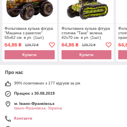
Фольгована кулька фігура
Фольгована кулька фігура
Фоль
"Машина з ракетою"
стоячка "Танк" зелена
стоя
55х62 см. в уп. (1шт.)
42х70 см. в уп. (1шт.)
оран
(1шт
64,86
64,86
64,
₴
₴
129,72 ₴
129,72 ₴
Купити
Купити
Про нас
99% позитивних з 177 відгуків за рік
Працює з 30.08.2019
м. Івано-Франківськ
Івано-Франківськ, Україна
Контакти