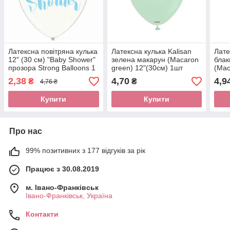
Латексна повітряна кулька
Латексна кулька Kalisan
Лате
12" (30 см) "Baby Shower"
зелена макарун (Macaron
блак
прозора Strong Balloons 1
green) 12"(30см) 1шт
(Mac
шт
1шт
2,38
4,70
4,9
₴
₴
4,76 ₴
Купити
Купити
Про нас
99% позитивних з 177 відгуків за рік
Працює з 30.08.2019
м. Івано-Франківськ
Івано-Франківськ, Україна
Контакти