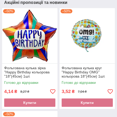
Акційні пропозиції та новинки
–50%
–50%
Фольгована кулька зірка
Фольгована кулька круг
"Happy Birthday кольорова
"Happy Birthday OMG"
"18"(45см) 1шт.
кольорова 18"(45см) 1шт.
Готово до відправки
Готово до відправки
4,14
3,52
₴
₴
8,27 ₴
7,04 ₴
Купити
Купити
–50%