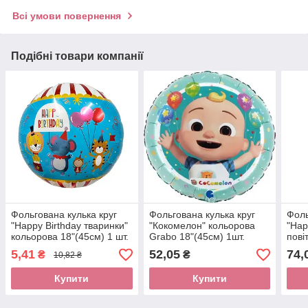
Всі умови повернення
Подібні товари компанії
Фольгована кулька круг
Фольгована кулька круг
Фоль
"Happy Birthday тваринки"
"Кокомелон" кольорова
"Hap
кольорова 18"(45см) 1 шт.
Grabo 18"(45см) 1шт.
пові
Anag
5,41
52,05
74,
₴
₴
10,82 ₴
Купити
Купити