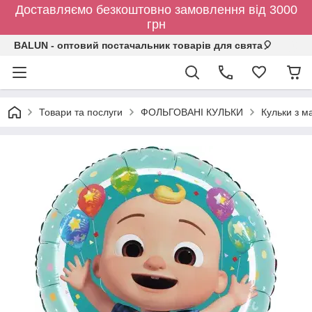
Доставляємо безкоштовно замовлення від 3000
грн
BALUN - оптовий постачальник товарів для свята🎈
Товари та послуги
ФОЛЬГОВАНІ КУЛЬКИ
Кульки з 