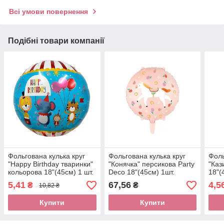
Всі умови повернення
Подібні товари компанії
Фольгована кулька круг
Фольгована кулька круг
Фоль
"Happy Birthday тваринки"
"Конячка" персикова Party
"Каз
кольорова 18"(45см) 1 шт.
Deco 18"(45см) 1шт.
18"(
5,41
67,56
4,5
₴
₴
10,82 ₴
Купити
Купити