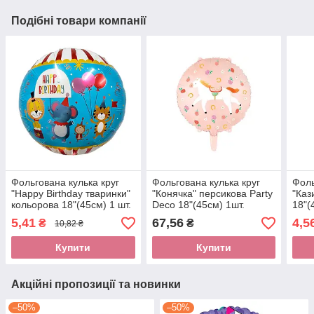
Подібні товари компанії
Фольгована кулька круг
Фольгована кулька круг
Фоль
"Happy Birthday тваринки"
"Конячка" персикова Party
"Каз
кольорова 18"(45см) 1 шт.
Deco 18"(45см) 1шт.
18"(
5,41
67,56
4,5
₴
₴
10,82 ₴
Купити
Купити
Акційні пропозиції та новинки
–50%
–50%