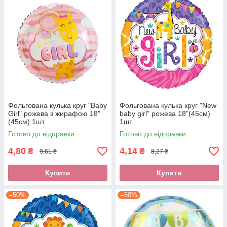
Фольгована кулька круг "Baby
Фольгована кулька круг "New
Girl" рожева з жирафою 18"
baby girl" рожева 18"(45см)
(45см) 1шт.
1шт.
Готово до відправки
Готово до відправки
4,80
4,14
₴
₴
9,61 ₴
8,27 ₴
Купити
Купити
–50%
–50%