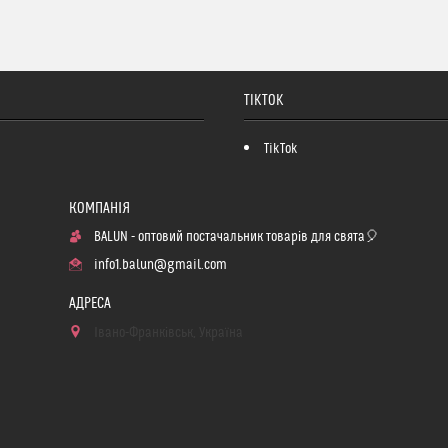
TIKTOK
TikTok
BALUN - оптовий постачальник товарів для свята🎈
info1.balun@gmail.com
Івано-Франківськ, Україна