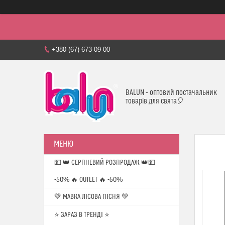
+380 (67) 673-09-00
BALUN - оптовий постачальник
товарів для свята🎈
💵 👑 СЕРПНЕВИЙ РОЗПРОДАЖ 👑💵
-50% 🔥 OUTLET 🔥 -50%
💚 МАВКА ЛІСОВА ПІСНЯ 💚
⭐️ ЗАРАЗ В ТРЕНДІ ⭐️