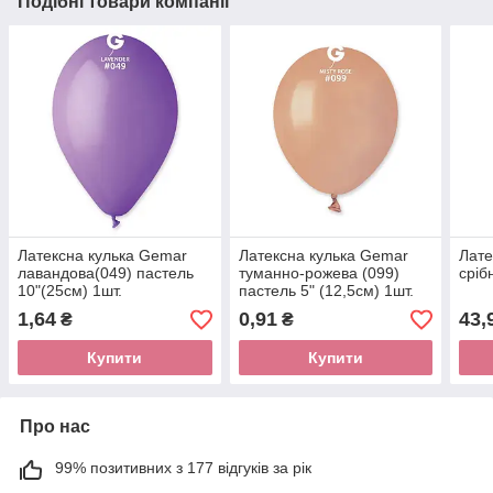
Подібні товари компанії
Латексна кулька Gemar
Латексна кулька Gemar
Лате
лавандова(049) пастель
туманно-рожева (099)
сріб
10"(25см) 1шт.
пастель 5" (12,5см) 1шт.
1,64
0,91
43,
₴
₴
Купити
Купити
Про нас
99% позитивних з 177 відгуків за рік