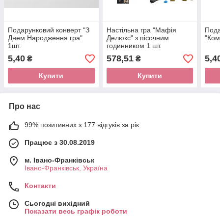
Подарунковий конверт "З
Настільна гра "Мафія
Пода
Днем Народження гра"
Делюкс" з пісочним
"Ком
1шт.
годинником 1 шт.
5,40
578,51
5,4
₴
₴
Купити
Купити
Про нас
99% позитивних з 177 відгуків за рік
Працює з 30.08.2019
м. Івано-Франківськ
Івано-Франківськ, Україна
Контакти
Сьогодні вихідний
Показати весь графік роботи