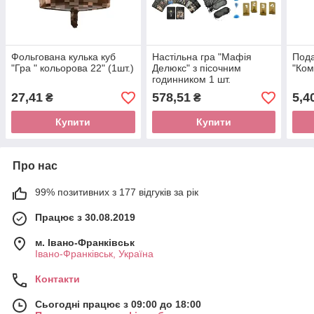
Фольгована кулька куб
Настільна гра "Мафія
Пода
"Гра " кольорова 22" (1шт.)
Делюкс" з пісочним
"Ком
годинником 1 шт.
27,41
578,51
5,4
₴
₴
Купити
Купити
Про нас
99% позитивних з 177 відгуків за рік
Працює з 30.08.2019
м. Івано-Франківськ
Івано-Франківськ, Україна
Контакти
Сьогодні працює з 09:00 до 18:00