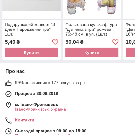
Подарунковий конверт "З
Фольгована кулька фігура
Фоль
Днем Народження гра"
"Дівчинка з гри" рожева
"Дів
1шт.
75х48 см. в уп. (1шт.)
18"(
5,40
50,04
10,
₴
₴
Купити
Купити
Про нас
99% позитивних з 177 відгуків за рік
Працює з 30.08.2019
м. Івано-Франківськ
Івано-Франківськ, Україна
Контакти
Сьогодні працює з 09:00 до 15:00