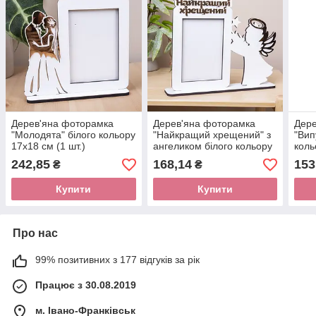
Дерев'яна фоторамка
Дерев'яна фоторамка
Дере
"Молодята" білого кольору
"Найкращий хрещений" з
"Вип
17х18 см (1 шт.)
ангеликом білого кольору
коль
19х5х23 см (1 шт.)
шт.)
242,85
168,14
153
₴
₴
Купити
Купити
Про нас
99% позитивних з 177 відгуків за рік
Працює з 30.08.2019
м. Івано-Франківськ