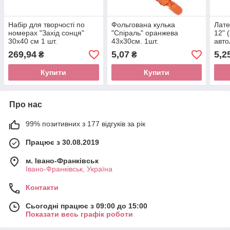
Набір для творчості по
Фольгована кулька
Лате
номерах "Захід сонця"
"Спіраль" оранжева
12" 
30х40 см 1 шт.
43х30см. 1шт.
авто
Show
269,94
5,07
5,2
₴
₴
Купити
Купити
Про нас
99% позитивних з 177 відгуків за рік
Працює з 30.08.2019
м. Івано-Франківськ
Івано-Франківськ, Україна
Контакти
Сьогодні працює з 09:00 до 15:00
Показати весь графік роботи