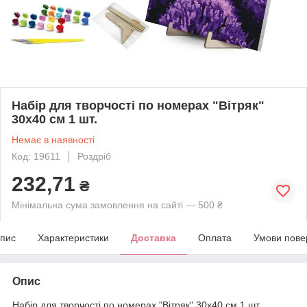
Набір для творчості по номерах "Вітряк"
30х40 см 1 шт.
Немає в наявності
Код: 19611
Роздріб
232,71
₴
Мінімальна сума замовлення на сайті — 500 ₴
пис
Характеристики
Доставка
Оплата
Умови пове
Опис
Набір для творчості по номерах "Вітряк" 30х40 см 1 шт.