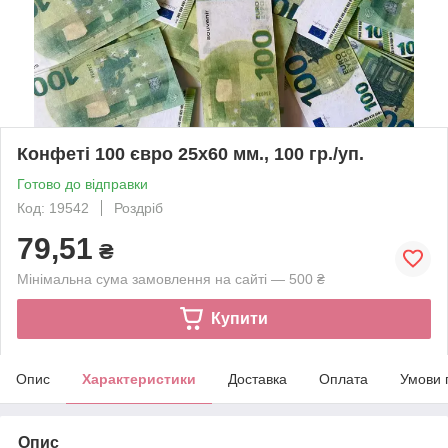
Конфеті 100 євро 25х60 мм., 100 гр./уп.
Готово до відправки
Код: 19542
Роздріб
79,51
₴
Мінімальна сума замовлення на сайті — 500 ₴
Купити
Опис
Характеристики
Доставка
Оплата
Умови 
Опис