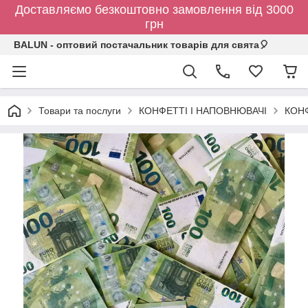
Доставляємо безкоштовно замовлення від 3000
грн
BALUN - оптовий постачальник товарів для свята🎈
Товари та послуги
КОНФЕТТІ І НАПОВНЮВАЧІ
КОН