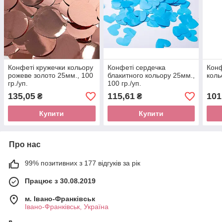
Конфеті кружечки кольору
Конфеті сердечка
Конф
рожеве золото 25мм., 100
блакитного кольору 25мм.,
коль
гр./уп.
100 гр./уп.
135,05
115,61
101
₴
₴
Купити
Купити
Про нас
99% позитивних з 177 відгуків за рік
Працює з 30.08.2019
м. Івано-Франківськ
Івано-Франківськ, Україна