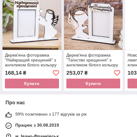
Дерев'яна фоторамка
Дерев'яна фоторамка
Ново
"Найкращий хрещений" з
"Таїнство хрещення" з
ламп
ангеликом білого кольору
ангеликом білого кольору
ялин
19х5х23 см (1 шт.)
21х5х23 см (1 шт.)
12*7
168,14
253,07
103
₴
₴
Купити
Купити
Про нас
99% позитивних з 177 відгуків за рік
Працює з 30.08.2019
м. Івано-Франківськ