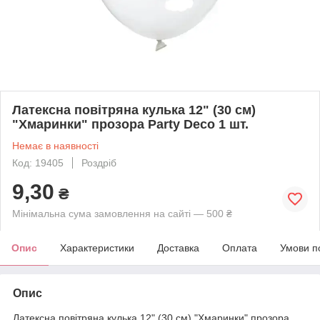
Латексна повітряна кулька 12" (30 см)
"Хмаринки" прозора Party Deco 1 шт.
Немає в наявності
Код: 19405
Роздріб
9,30
₴
Мінімальна сума замовлення на сайті — 500 ₴
Опис
Характеристики
Доставка
Оплата
Умови п
Опис
Латексна повітряна кулька 12" (30 см) "Хмаринки" прозора