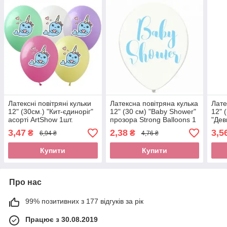
Латексні повітряні кульки
Латексна повітряна кулька
Лате
12" (30см.) "Кит-єдиноріг"
12" (30 см) "Baby Shower"
12" 
асорті ArtShow 1шт.
прозора Strong Balloons 1
"Дев
шт
шт.
3,47
2,38
3,5
₴
₴
6,94 ₴
4,76 ₴
Купити
Купити
Про нас
99% позитивних з 177 відгуків за рік
Працює з 30.08.2019