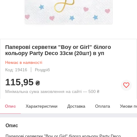
Паперові серветки "Boy or Girl" білого
кольору Party Deco 33см (20шт) в уп
Немає в наявності
Код: 19416
Роздріб
115,95
₴
Мінімальна сума замовлення на сайті — 500 ₴
Опис
Характеристики
Доставка
Оплата
Умови п
Опис
Паперові серветки "Boy or Girl" білого кольору Party Deco