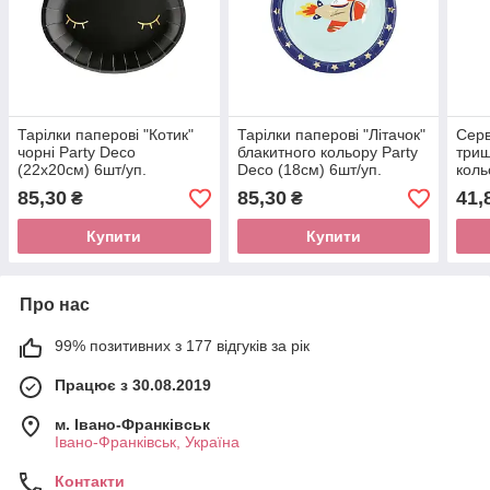
Тарілки паперові "Котик"
Тарілки паперові "Літачок"
Серв
чорні Party Deco
блакитного кольору Party
триш
(22х20см) 6шт/уп.
Deco (18см) 6шт/уп.
коль
в уп.
85,30
85,30
41,
₴
₴
Купити
Купити
Про нас
99% позитивних з 177 відгуків за рік
Працює з 30.08.2019
м. Івано-Франківськ
Івано-Франківськ, Україна
Контакти