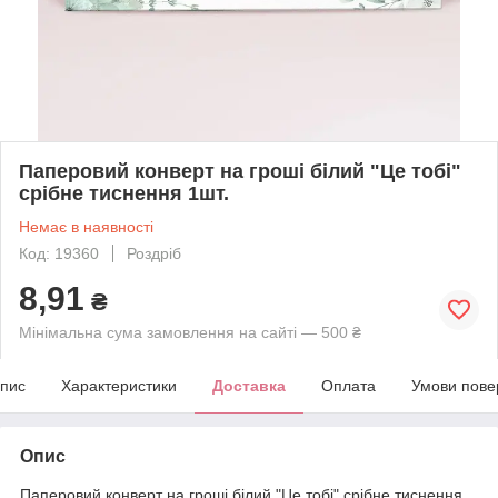
Паперовий конверт на гроші білий "Це тобі"
срібне тиснення 1шт.
Немає в наявності
Код: 19360
Роздріб
8,91
₴
Мінімальна сума замовлення на сайті — 500 ₴
пис
Характеристики
Доставка
Оплата
Умови пове
Опис
Паперовий конверт на гроші білий "Це тобі" срібне тиснення