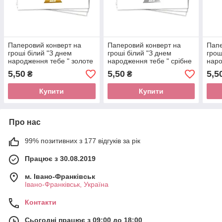
Паперовий конверт на
Паперовий конверт на
Папе
гроші білий "З днем
гроші білий "З днем
грош
народження тебе " золоте
народження тебе " срібне
наро
тиснення 1шт.
тиснення 1шт.
тисн
5,50
5,50
5,5
₴
₴
Купити
Купити
Про нас
99% позитивних з 177 відгуків за рік
Працює з 30.08.2019
м. Івано-Франківськ
Івано-Франківськ, Україна
Контакти
Сьогодні працює з 09:00 до 18:00