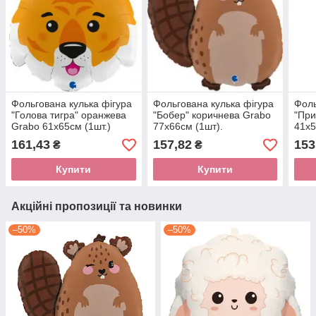
Фольгована кулька фігура
Фольгована кулька фігура
Фоль
"Голова тигра" оранжева
"Бобер" коричнева Grabo
"При
Grabo 61х65см (1шт.)
77х66см (1шт).
41x5
161,43
157,82
153
₴
₴
Купити
Купити
Акційні пропозиції та новинки
–50%
–50%