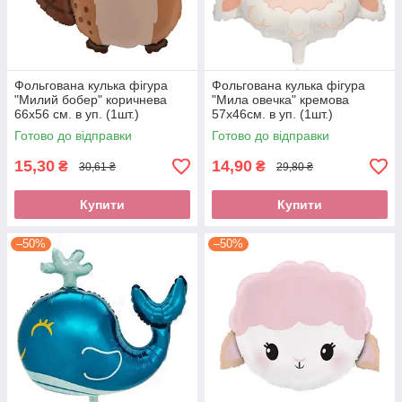
Фольгована кулька фігура
Фольгована кулька фігура
"Милий бобер" коричнева
"Мила овечка" кремова
66х56 см. в уп. (1шт.)
57x46см. в уп. (1шт.)
Готово до відправки
Готово до відправки
15,30
14,90
₴
₴
30,61 ₴
29,80 ₴
Купити
Купити
–50%
–50%