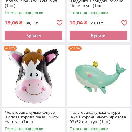
"Коала" сіра 83х93 см. в уп.
"Подушка з пандою" зелена
(1шт.)
45 см. в уп. (1шт.)
Готово до відправки
Готово до відправки
19,06
10,04
₴
₴
38,11 ₴
20,09 ₴
Купити
Купити
–50%
–50%
Фольгована кулька фігура
Фольгована кулька фігура
"Голова корови MAXI" 76х84
"Кит в короні" ніжно-бірюзова
см. в уп. (1шт.)
93х62 см. в уп. (1шт.)
Готово до відправки
Готово до відправки