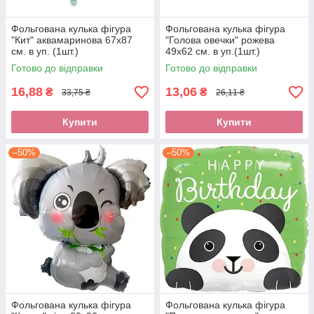
Фольгована кулька фігура
Фольгована кулька фігура
"Кит" аквамаринова 67х87
"Голова овечки" рожева
см. в уп. (1шт.)
49х62 см. в уп.(1шт.)
Готово до відправки
Готово до відправки
16,88
13,06
₴
₴
33,75 ₴
26,11 ₴
Купити
Купити
–50%
–50%
Фольгована кулька фігура
Фольгована кулька фігура