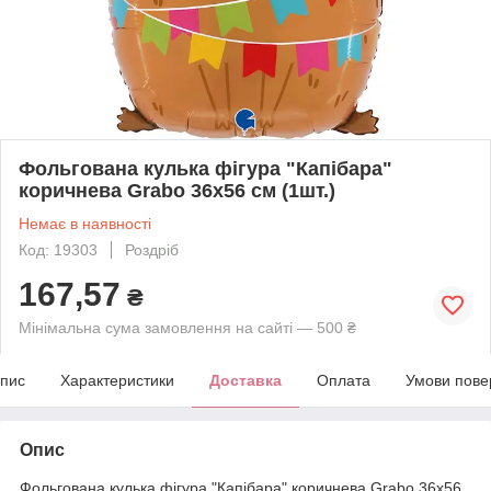
Фольгована кулька фігура "Капібара"
коричнева Grabo 36x56 см (1шт.)
Немає в наявності
Код: 19303
Роздріб
167,57
₴
Мінімальна сума замовлення на сайті — 500 ₴
пис
Характеристики
Доставка
Оплата
Умови пове
Опис
Фольгована кулька фігура "Капібара" коричнева Grabo 36x56