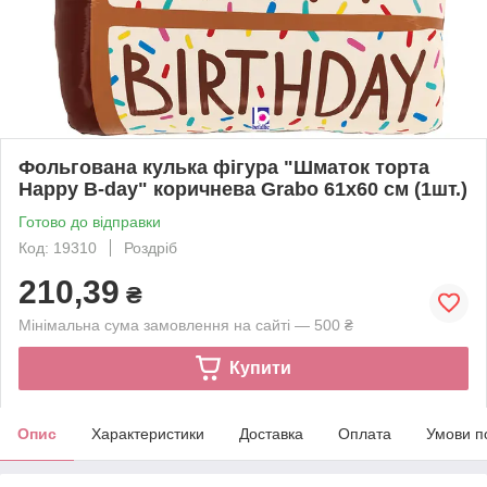
Фольгована кулька фігура "Шматок торта
Happy B-day" коричнева Grabo 61x60 см (1шт.)
Готово до відправки
Код: 19310
Роздріб
210,39
₴
Мінімальна сума замовлення на сайті — 500 ₴
Купити
Опис
Характеристики
Доставка
Оплата
Умови п