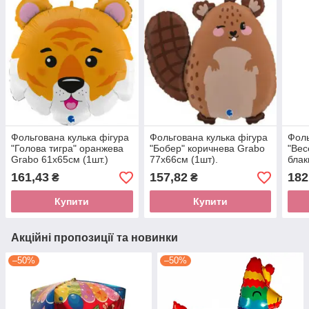
Фольгована кулька фігура
Фольгована кулька фігура
Фоль
"Голова тигра" оранжева
"Бобер" коричнева Grabo
"Вес
Grabo 61х65см (1шт.)
77х66см (1шт).
блак
(1шт
161,43
157,82
182
₴
₴
Купити
Купити
Акційні пропозиції та новинки
–50%
–50%