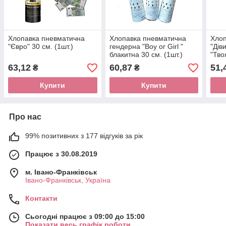
Хлопавка пневматична
Хлопавка пневматична
Хлоп
"Євро" 30 см. (1шт.)
гендерна "Boy or Girl "
"Дів
блакитна 30 см. (1шт.)
"Тво
63,12
60,87
51,
₴
₴
Купити
Купити
Про нас
99% позитивних з 177 відгуків за рік
Працює з 30.08.2019
м. Івано-Франківськ
Івано-Франківськ, Україна
Контакти
Сьогодні працює з 09:00 до 15:00
Показати весь графік роботи