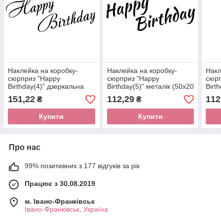
Наклейка на коробку-
Наклейка на коробку-
Накл
сюрприз "Happy
сюрприз "Happy
сюрп
Birthday(4)" дзеркальна
Birthday(5)" металік (50х20
Birt
(50х20 см).
см).
см).
151,22
112,29
112
₴
₴
Купити
Купити
Про нас
99% позитивних з 177 відгуків за рік
Працює з 30.08.2019
м. Івано-Франківськ
Івано-Франківськ, Україна