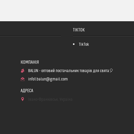
TIKTOK
TikTok
BALUN - оптовий постачальник товарів для свята🎈
info1.balun@gmail.com
Івано-Франківськ, Україна