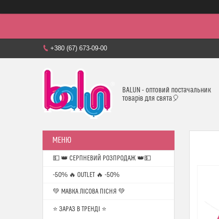
+380 (67) 673-09-00
BALUN - оптовий постачальник
товарів для свята🎈
💵 👑 СЕРПНЕВИЙ РОЗПРОДАЖ 👑💵
-50% 🔥 OUTLET 🔥 -50%
💚 МАВКА ЛІСОВА ПІСНЯ 💚
⭐️ ЗАРАЗ В ТРЕНДІ ⭐️