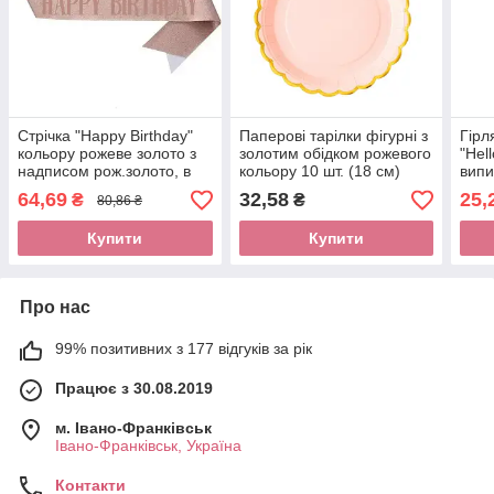
Стрічка "Happy Birthday"
Паперові тарілки фігурні з
Гірл
кольору рожеве золото з
золотим обідком рожевого
"Hell
надписом рож.золото, в
кольору 10 шт. (18 см)
випи
уп. (1шт)
уп (1
64,69
32,58
25,
₴
₴
80,86 ₴
Купити
Купити
Про нас
99% позитивних з 177 відгуків за рік
Працює з 30.08.2019
м. Івано-Франківськ
Івано-Франківськ, Україна
Контакти