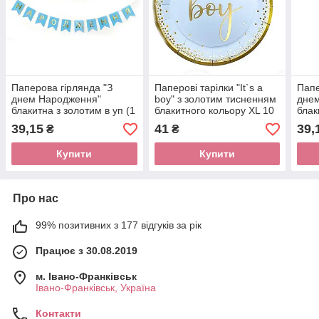
Паперова гірлянда "З
Паперові тарілки "It`s a
Папе
днем Народження"
boy" з золотим тисненням
дне
блакитна з золотим в уп (1
блакитного кольору XL 10
блак
шт)
шт. (23 см)
шт)
39,15
41
39,
₴
₴
Купити
Купити
Про нас
99% позитивних з 177 відгуків за рік
Працює з 30.08.2019
м. Івано-Франківськ
Івано-Франківськ, Україна
Контакти