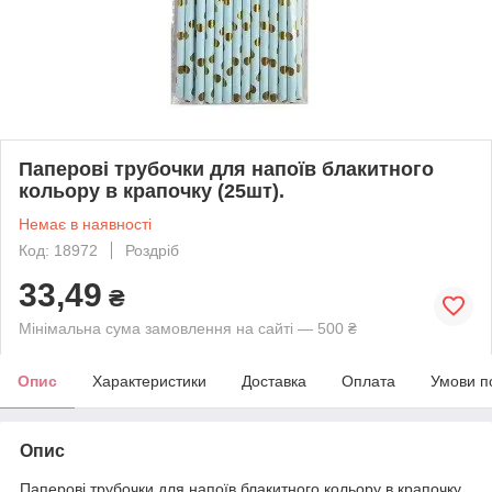
Паперові трубочки для напоїв блакитного
кольору в крапочку (25шт).
Немає в наявності
Код: 18972
Роздріб
33,49
₴
Мінімальна сума замовлення на сайті — 500 ₴
Опис
Характеристики
Доставка
Оплата
Умови п
Опис
Паперові трубочки для напоїв блакитного кольору в крапочку