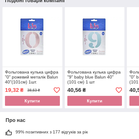
Подібні товари компанії
Фольгована кулька цифра
Фольгована кулька цифра
Фоль
"0" рожевий металік Balun
"9" baby blue Balun 40"
"0" 
40"(101см) 1шт.
(101 см) 1 шт
(101
19,32
40,56
40,
₴
₴
38,63 ₴
Купити
Купити
Про нас
99% позитивних з 177 відгуків за рік