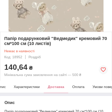
Папір подарунковий "Ведмедик" кремовий 70
см*100 см (10 листів)
Немає в наявності
Код: 18952
Роздріб
140,64
₴
Мінімальна сума замовлення на сайті — 500 ₴
пис
Характеристики
Доставка
Оплата
Умови пове
Опис
Папір подарунковий "Ведмедик" кремовий 70 см*100 см (10