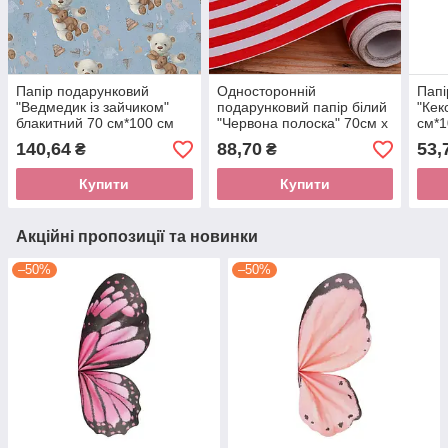
Папір подарунковий
Односторонній
Папі
"Ведмедик із зайчиком"
подарунковий папір білий
"Кек
блакитний 70 см*100 см
"Червона полоска" 70см х
см*1
(10 листів)
10м
140,64
88,70
53,
₴
₴
Купити
Купити
Акційні пропозиції та новинки
–50%
–50%