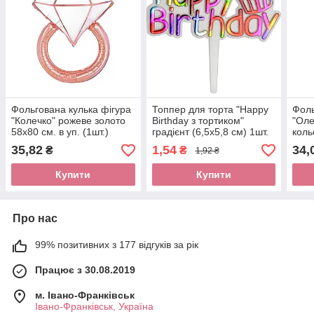
Фольгована кулька фігура
Топпер для торта "Happy
Фоль
"Колечко" рожеве золото
Birthday з тортиком"
"Оле
58х80 см. в уп. (1шт.)
градієнт (6,5х5,8 см) 1шт.
коль
(1шт
35,82
1,54
34,
₴
₴
1,92 ₴
Купити
Купити
Про нас
99% позитивних з 177 відгуків за рік
Працює з 30.08.2019
м. Івано-Франківськ
Івано-Франківськ, Україна