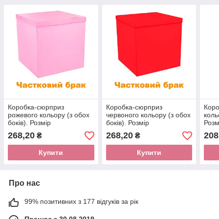
Коробка-сюрприз
Коробка-сюрприз
Коро
рожевого кольору (з обох
червоного кольору (з обох
коль
боків). Розмір
боків). Розмір
Розм
700х700х700мм
700х700х700мм
(час
268,20
268,20
208
₴
₴
(частковий брак)
(частковий брак)
Купити
Купити
Про нас
99% позитивних з 177 відгуків за рік