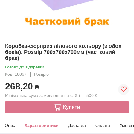
Коробка-сюрприз лілового кольору (з обох
боків). Розмір 700х700х700мм (частковий
брак)
Готово до відправки
Код: 18867
Роздріб
268,20
₴
Мінімальна сума замовлення на сайті — 500 ₴
Купити
Опис
Характеристики
Доставка
Оплата
Умови 