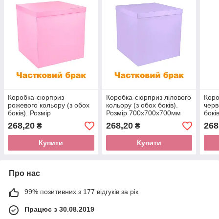
Коробка-сюрприз
Коробка-сюрприз лілового
Коро
рожевого кольору (з обох
кольору (з обох боків).
черв
боків). Розмір
Розмір 700х700х700мм
бокі
700х700х700мм
(частковий брак)
700
268,20
268,20
268
₴
₴
(частковий брак)
(час
Купити
Купити
Про нас
99% позитивних з 177 відгуків за рік
Працює з 30.08.2019