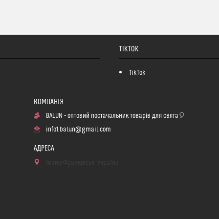
TIKTOK
TikTok
BALUN - оптовий постачальник товарів для свята🎈
info1.balun@gmail.com
Івано-Франківськ, Україна