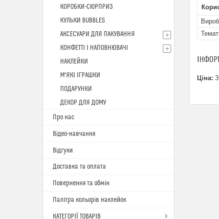
КОРОБКИ-СЮРПРИЗ
Кори
КУЛЬКИ BUBBLES
Вироб
Темат
АКСЕСУАРИ ДЛЯ ПАКУВАННЯ
КОНФЕТТІ І НАПОВНЮВАЧІ
ІНФОР
НАКЛЕЙКИ
М'ЯКІ ІГРАШКИ
Ціна:
3
ПОДАРУНКИ
ДЕКОР ДЛЯ ДОМУ
Про нас
Відео-навчання
Відгуки
Доставка та оплата
Повернення та обмін
Палітра кольорів наклейок
КАТЕГОРІЇ ТОВАРІВ