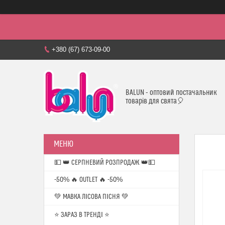
+380 (67) 673-09-00
BALUN - оптовий постачальник
товарів для свята🎈
💵 👑 СЕРПНЕВИЙ РОЗПРОДАЖ 👑💵
-50% 🔥 OUTLET 🔥 -50%
💚 МАВКА ЛІСОВА ПІСНЯ 💚
⭐️ ЗАРАЗ В ТРЕНДІ ⭐️