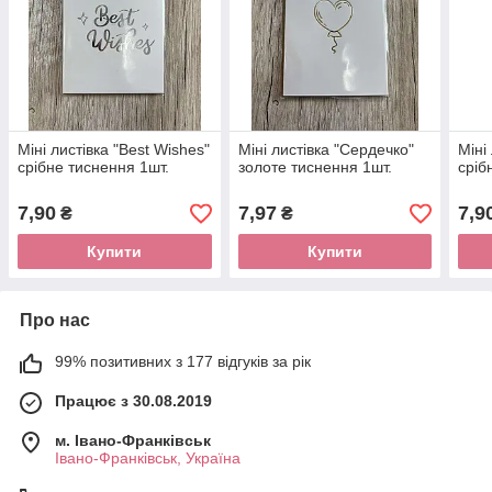
Міні листівка "Best Wishes"
Міні листівка "Сердечко"
Міні
срібне тиснення 1шт.
золоте тиснення 1шт.
сріб
7,90
7,97
7,9
₴
₴
Купити
Купити
Про нас
99% позитивних з 177 відгуків за рік
Працює з 30.08.2019
м. Івано-Франківськ
Івано-Франківськ, Україна